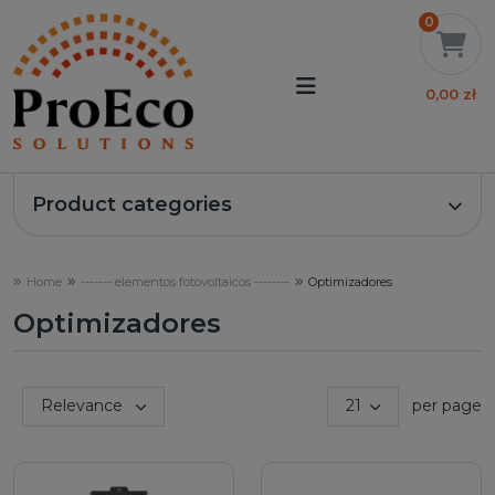
0
0,00 zł
Product categories
Home
------- elementos fotovoltaicos --------
Optimizadores
Optimizadores
Sort by:
Relevance
21
per page