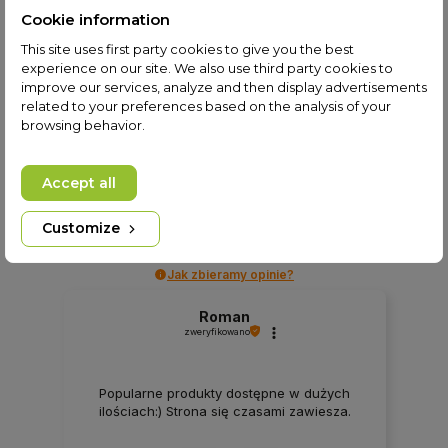
Cookie information
This site uses first party cookies to give you the best
Dispositivo de lectura
experience on our site. We also use third party cookies to
de datos SWARM
improve our services, analyze and then display advertisements
related to your preferences based on the analysis of your
Add to cart
319,00 zł
browsing behavior.
Accept all
4.9
Na podstawie
Customize
820
opinii
z całego okresu
Ocena
Jak zbieramy opinie?
Roman
zweryfikowano
Popularne produkty dostępne w dużych
ilościach:) Strona się czasami zawiesza.