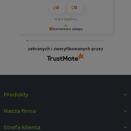
0
0
w tym tygodniu
Komentarz sklepu
Bardzo dziękujemy za pozytywną opinię!
Cieszymy się, że nasze produkty spełniły Twoje
zebranych i zweryfikowanych przez
oczekiwania. Zapraszamy ponownie!
Produkty
Nasza firma
Strefa klienta