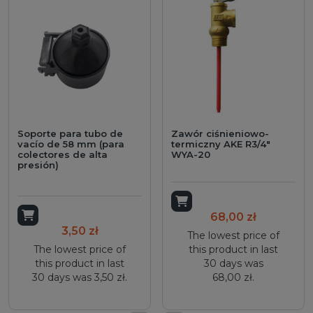
Soporte para tubo de
Zawór ciśnieniowo-
vacío de 58 mm (para
termiczny AKE R3/4"
colectores de alta
WYA-20
presión)
Add to cart
Add to cart
68,00 zł
3,50 zł
The lowest price of
The lowest price of
this product in last
this product in last
30 days was
30 days was 3,50 zł.
68,00 zł.