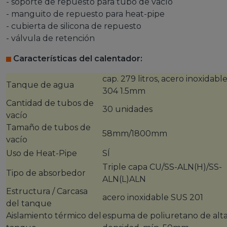
- soporte de repuesto para tubo de vacío
- manguito de repuesto para heat-pipe
- cubierta de silicona de repuesto
- válvula de retención
Características del calentador:
cap. 279 litros, acero inoxidabl
Tanque de agua
304 1.5mm
Cantidad de tubos de
30 unidades
vacío
Tamaño de tubos de
58mm/1800mm
vacío
Uso de Heat-Pipe
SÍ
Triple capa CU/SS-ALN(H)/SS-
Tipo de absorbedor
ALN(L)ALN
Estructura / Carcasa
acero inoxidable SUS 201
del tanque
Aislamiento térmico del
espuma de poliuretano de alt