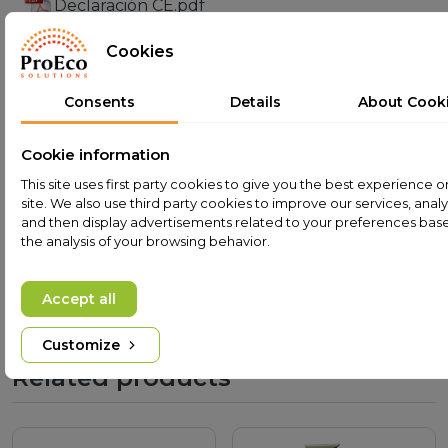
Declaración CE.pdf
Complementos recomendados para el
Cookies
dispositivo:
Consents
Details
About Cook
-> Tubo de vacío 58/1800 (ALN/AIN-SS/CU)
<-
© El contenido de este manual, tanto en su totalidad
Cookie information
como en sus partes, está protegido por la ley.
This site uses first party cookies to give you the best experience o
Cualquier uso del contenido o de las fotografías
site. We also use third party cookies to improve our services, anal
and then display advertisements related to your preferences bas
requiere el consentimiento de Pro Eco Solutions Ltd.
the analysis of your browsing behavior.
Esto se aplica en particular a la copia, traducción y
almacenamiento en formato electrónico.
Accept all
Customize
Related products