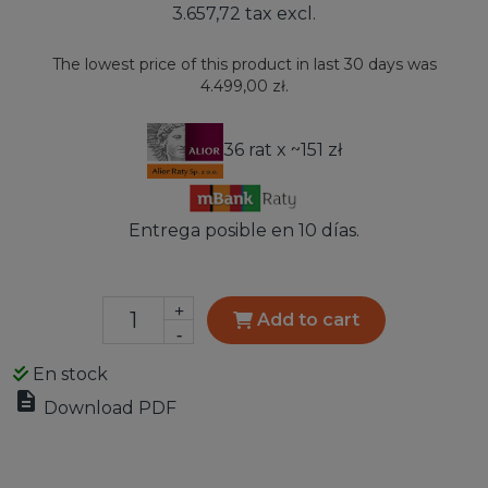
3.657,72 tax excl.
The lowest price of this product in last 30 days was
4.499,00 zł.
36 rat x ~151 zł
Entrega posible en 10 días.
+
Add to cart
-
En stock

Download PDF