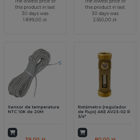
The lowest price of
The lowest price of
this product in last
this product in last
30 days was
30 days was
1.899,00 zł.
2.550,00 zł.
Sensor de temperatura
Rotámetro (regulador
NTC 10K de 20M
de flujo) AKE AV23-02 R
3/4"
Add to cart
Add to cart
39,00 zł
80,00 zł