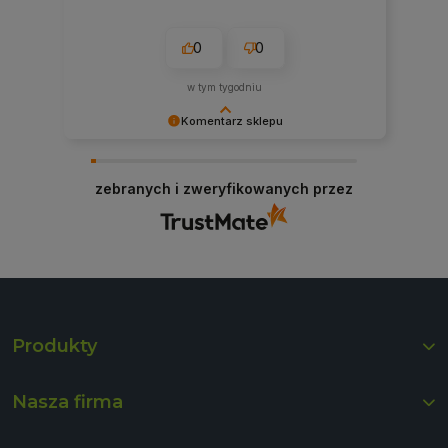
0
0
w tym tygodniu
Komentarz sklepu
Bardzo dziękujemy za pozytywną opinię!
Cieszymy się, że nasze produkty spełniły Twoje
zebranych i zweryfikowanych przez
oczekiwania. Zapraszamy ponownie!
Produkty
Nasza firma