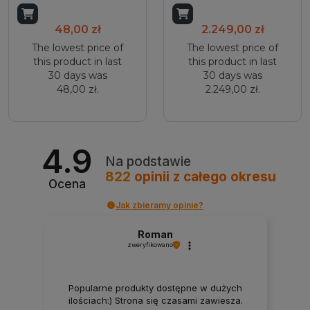
Add to cart
Add to cart
48,00 zł
2.249,00 zł
The lowest price of
The lowest price of
this product in last
this product in last
30 days was
30 days was
48,00 zł.
2.249,00 zł.
4.9
Na podstawie
822
opinii
z całego okresu
Ocena
Jak zbieramy opinie?
Roman
zweryfikowano
Popularne produkty dostępne w dużych
ilościach:) Strona się czasami zawiesza.