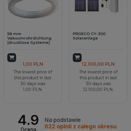
58 mm
PROECO CY-300
Vakuumrohrdichtung
Solaranlage
(drucklose Systeme)
Add to cart
Add to cart
1,00 PLN
12.100,00 PLN
The lowest price of
The lowest price of
this product in last
this product in last
30 days was
30 days was
1,00 PLN.
12.100,00 PLN.
4.9
Na podstawie
822
opinii
z całego okresu
Ocena