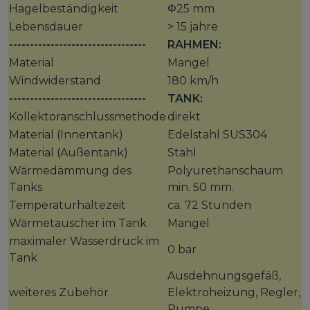
Hagelbeständigkeit
Φ25 mm
Lebensdauer
> 15 jahre
---------------------------------
RAHMEN:
Material
Mangel
Windwiderstand
180 km/h
---------------------------------
TANK:
Kollektoranschlussmethode
direkt
Material (Innentank)
Edelstahl SUS304
Material (Außentank)
Stahl
Wärmedämmung des
Polyurethanschaum
Tanks
min. 50 mm.
Temperaturhaltezeit
ca. 72 Stunden
Wärmetauscher im Tank
Mangel
maximaler Wasserdruck im
0 bar
Tank
Ausdehnungsgefäß,
weiteres Zubehör
Elektroheizung, Regler,
Pumpe