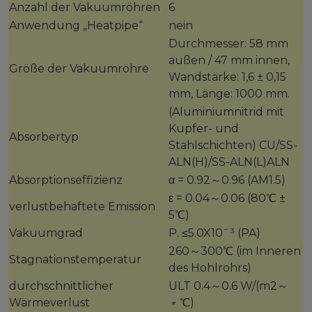
Anzahl der Vakuumröhren
6
Anwendung „Heatpipe“
nein
Durchmesser: 58 mm
außen / 47 mm innen,
Größe der Vakuumröhre
Wandstärke: 1,6 ± 0,15
mm, Länge: 1000 mm.
(Aluminiumnitrid mit
Kupfer- und
Absorbertyp
Stahlschichten) CU/SS-
ALN(H)/SS-ALN(L)ALN
Absorptionseffizienz
α = 0.92～0.96 (AM1.5)
ε = 0.04～0.06 (80℃ ±
verlustbehaftete Emission
5℃)
Vakuumgrad
P. ≤5.0X10ˉ³ (PA)
260～300℃ (im Inneren
Stagnationstemperatur
des Hohlrohrs)
durchschnittlicher
ULT 0.4～0.6 W/(m2～
Wärmeverlust
﹡℃)