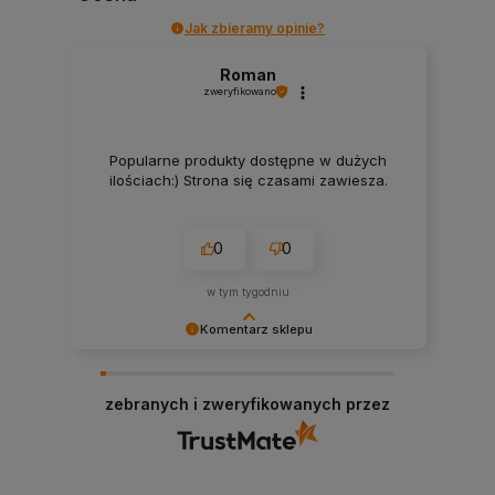
Jak zbieramy opinie?
Roman
zweryfikowano
Popularne produkty dostępne w dużych
ilościach:) Strona się czasami zawiesza.
0
0
w tym tygodniu
Komentarz sklepu
Bardzo dziękujemy za pozytywną opinię!
Cieszymy się, że nasze produkty spełniły Twoje
zebranych i zweryfikowanych przez
oczekiwania. Zapraszamy ponownie!