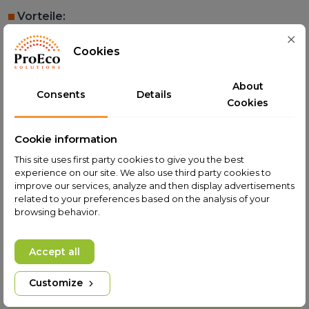
Vorteile:
– Höherer Wirkungsgrad eines
Cookies
Vakuumröhrenkollektors als ein herkömmlicher
Flachkollektor.
About
– Einfache Konstruktion, geringe Ausfallrate – die
Consents
Details
Cookies
Lebensdauer der Rohre beträgt über 15 Jahre.
– Direkter Anschluss des Kollektors an den Speicher
Cookie information
(kein Wärmeverlust).
– Hervorragende Speicherisolierung (täglicher
This site uses first party cookies to give you the best
experience on our site. We also use third party cookies to
Wassertemperaturverlust von 6–10 °C).
improve our services, analyze and then display advertisements
– Keine Pumpen oder Regler erforderlich.
related to your preferences based on the analysis of your
– Einfache Installation, keine Änderungen an der
browsing behavior.
bestehenden Anlage erforderlich.
– Einfache Wartung und Selbstinstallation möglich.
Accept all
Customize
---------------------------------
KOLLEKTOR: