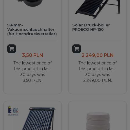
58-mm-
Solar Druck-boiler
Vakuumschlauchhalter
PROECO HP-150
(für Hochdruckverteiler)
Add to cart
Add to cart
3,50 PLN
2.249,00 PLN
The lowest price of
The lowest price of
this product in last
this product in last
30 days was
30 days was
3,50 PLN.
2.249,00 PLN.