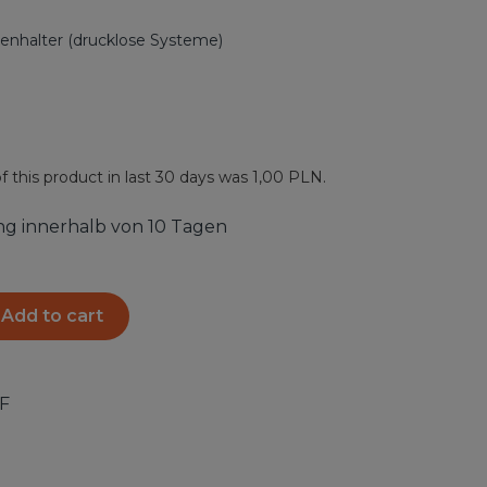
nhalter (drucklose Systeme)
f this product in last 30 days was 1,00 PLN.
ng innerhalb von 10 Tagen
Add to cart
F