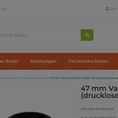
 us
Sign 
Search
ar-Boiler
Anleitungen
Technische Daten
Ersatzteile für Solarkollektoren
47 mm Vakuumröhrenhalter (drucklose Systeme
47 mm Va
(drucklos
HOLDER 47 HEATER
EAN-13: 5902734701121