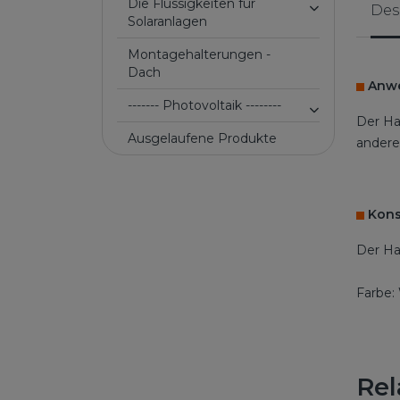
Die Flüssigkeiten für
Des
Solaranlagen
Montagehalterungen -
Dach
Anw
------- Photovoltaik --------
Der Hal
Ausgelaufene Produkte
anderer
Kons
Der Ha
Farbe:
Rel