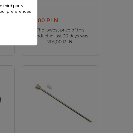
e third party
your preferences
Add to cart
205,00 PLN
The lowest price of this
as
product in last 30 days was
205,00 PLN.