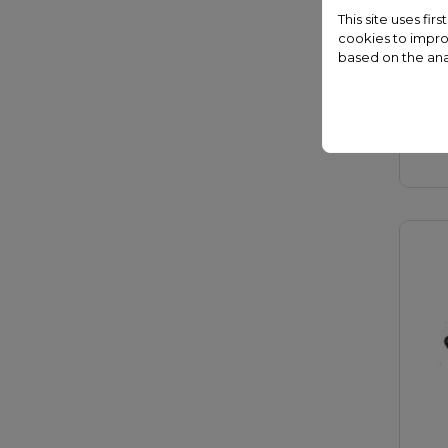
This site uses fi
cookies to impro
A
based on the ana
3,6
p