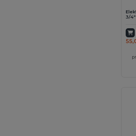
Elek
3/4"
A
55,
p