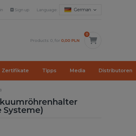
German
in
Sign up
Language:
0
Products: 0, for
0,00 PLN
Zertifikate
Tipps
Media
Distributoren
)
kuumröhrenhalter
e Systeme)