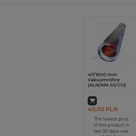
47/1500 mm
Vakuumröhre
(ALN/AIN-SS/CU)
Add to cart
40,00 PLN
The lowest price
of this product in
last 30 days was