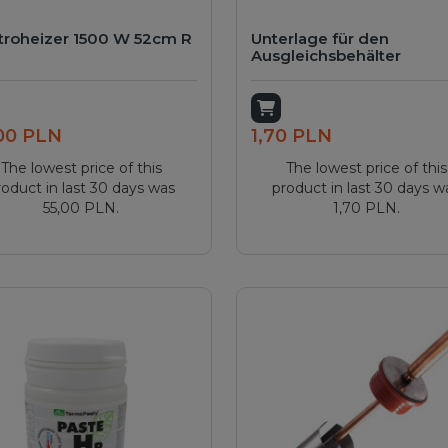
troheizer 1500 W 52cm R
Unterlage für den
Ausgleichsbehälter
dd to cart
Add to cart
00 PLN
1,70 PLN
The lowest price of this
The lowest price of this
roduct in last 30 days was
product in last 30 days w
55,00 PLN.
1,70 PLN.