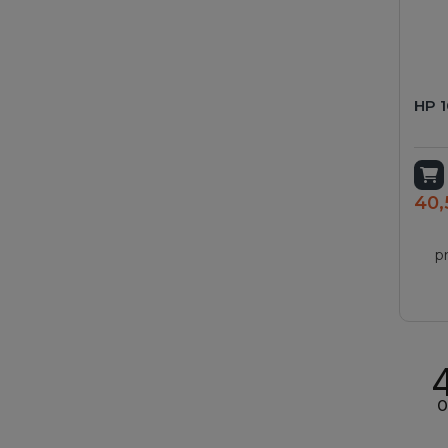
HP 
A
40,
p
O