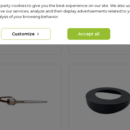
rst party cookies to give you the best experience on our site. We also us
ve our services, analyze and then display advertisements related to 
dd to cart
Add to cart
lysis of your browsing behavior.
9 PLN
68,00 PLN
The lowest price of this
The lowest price of this
Customize
Accept all
roduct in last 30 days was
product in last 30 days w
3,69 PLN.
68,00 PLN.