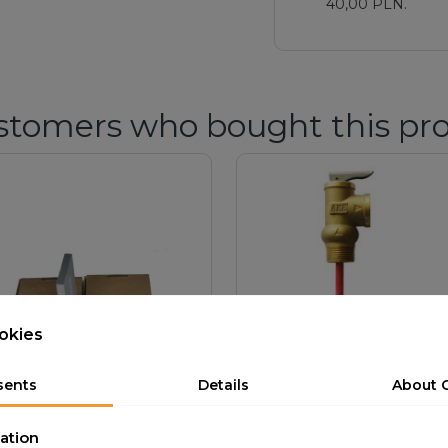
40,00 PLN.
stomers who bought this pro
okies
sents
Details
About 
miniumwinkel
Druck-Thermoventil AKE
R3/4" WYA-20 85 °C
ation