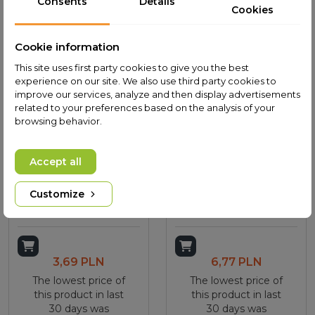
Consents
Details
Cookies
Customers who bought this
product also bought:
Cookie information
This site uses first party cookies to give you the best
experience on our site. We also use third party cookies to
improve our services, analyze and then display advertisements
related to your preferences based on the analysis of your
browsing behavior.
Accept all
Customize
Erdungsanschlussprofil
Außenprofilverbinder
CR1 - silber
Add to cart
Add to cart
3,69 PLN
6,77 PLN
The lowest price of
The lowest price of
this product in last
this product in last
30 days was
30 days was