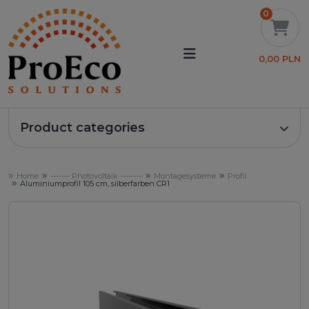
0
0,00 PLN
Product categories
Home
------- Photovoltaik --------
Montagesysteme
Profil
Aluminiumprofil 105 cm, silberfarben CR1