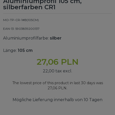
Aluminiumprofil 105 cm,
silberfarben CR1
MO-TP-CR-1#B(105CM)
EAN-13: 5903839200137
Aluminiumprofilfarbe:
silber
Länge:
105 cm
27,06 PLN
22,00 tax excl.
The lowest price of this product in last 30 days was
27,06 PLN.
Mögliche Lieferung innerhalb von 10 Tagen