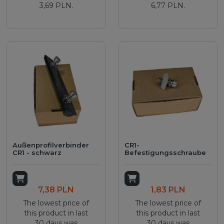
3,69 PLN.
6,77 PLN.
Außenprofilverbinder
CR1-
CR1 - schwarz
Befestigungsschraube
Add to cart
Add to cart
7,38 PLN
1,83 PLN
The lowest price of
The lowest price of
this product in last
this product in last
30 days was
30 days was