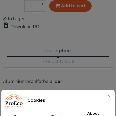
+
Add to cart
-
In Lager

Download PDF
Description
Product Details
Aluminiumprofilfarbe:
silber
Länge:
105 cm
Cookies
About