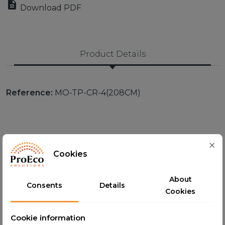

Download PDF
Product Details
Reference:
MO-TP-CR-4(208CM)
Customers who bought this
Cookies
product also bought:
About
Consents
Details
Cookies
Cookie information