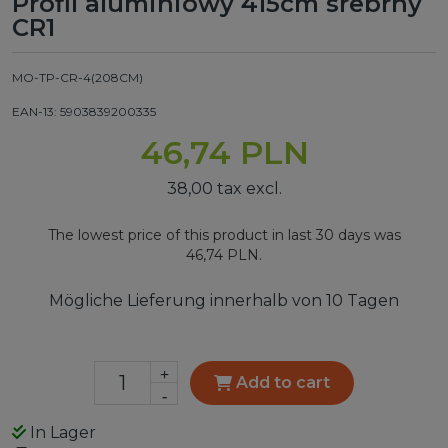
Profil aluminiowy 415cm srebrny
CR1
MO-TP-CR-4(208CM)
EAN-13: 5903839200335
46,74 PLN
38,00 tax excl.
The lowest price of this product in last 30 days was
46,74 PLN.
Mögliche Lieferung innerhalb von 10 Tagen
+
Add to cart
-
In Lager