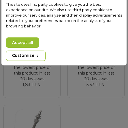
This site uses first party cookies to give you the best
experience on our site. We also use third party cookies to
improve our services, analyze and then display advertisements
related to your preferences based on the analysis of your
browsing behavior.
Befestigungsschraube
Verstellbare
für CR4-Profile
Mittelklemme 35–40
mm, schwarz, CR4
Accept all
Add to cart
Add to cart
Customize
1,83 PLN
5,67 PLN
The lowest price of
The lowest price of
this product in last
this product in last
30 days was
30 days was
1,83 PLN.
5,67 PLN.