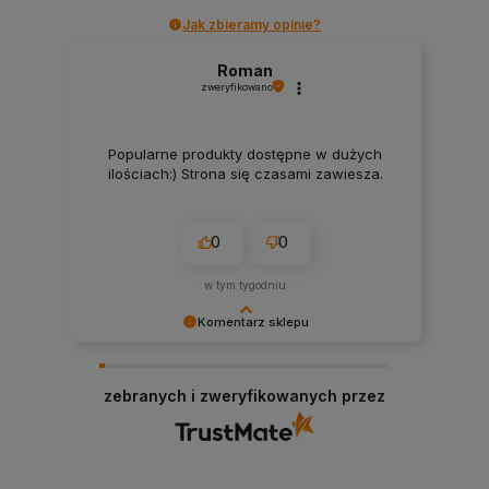
Jak zbieramy opinie?
Roman
zweryfikowano
Popularne produkty dostępne w dużych
ilościach:) Strona się czasami zawiesza.
0
0
w tym tygodniu
Komentarz sklepu
Bardzo dziękujemy za pozytywną opinię!
Cieszymy się, że nasze produkty spełniły Twoje
zebranych i zweryfikowanych przez
oczekiwania. Zapraszamy ponownie!