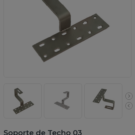
ch
Soporte de Techo 03