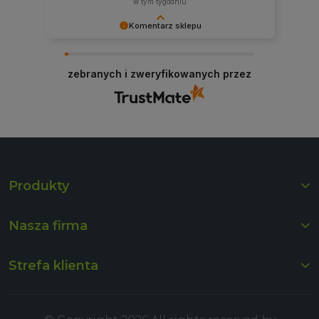
w tym tygodniu
Komentarz sklepu
Bardzo dziękujemy za pozytywną opinię!
Cieszymy się, że nasze produkty spełniły Twoje
zebranych i zweryfikowanych przez
oczekiwania. Zapraszamy ponownie!
Produkty
Nasza firma
Strefa klienta