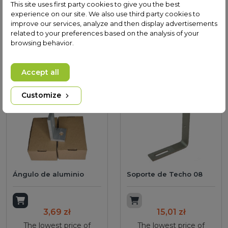
The lowest price of
This site uses first party cookies to give you the best
The lowest price of
this product in last
experience on our site. We also use third party cookies to
this product in last
30 days was
improve our services, analyze and then display advertisements
30 days was 3,30 zł.
2.100,00 zł.
related to your preferences based on the analysis of your
browsing behavior.
Accept all
Customize
Ángulo de aluminio
Soporte de Techo 08
Add to cart
Add to cart
3,69 zł
15,01 zł
The lowest price of
The lowest price of