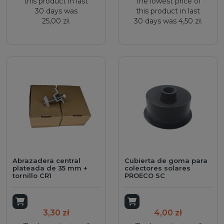
this product in last
The lowest price of
30 days was
this product in last
25,00 zł.
30 days was 4,50 zł.
Abrazadera central
Cubierta de goma para
plateada de 35 mm +
colectores solares
tornillo CR1
PROECO SC
Add to cart
Add to cart
3,30 zł
4,00 zł