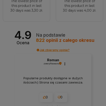
The lowest price of
The lowest price of
this product in last
this product in last
30 days was 3,30 zł.
30 days was 4,00 zł.
4.9
Na podstawie
822
opinii
z całego okresu
Ocena
Jak zbieramy opinie?
Roman
zweryfikowano
Popularne produkty dostępne w dużych
ilościach:) Strona się czasami zawiesza.
0
0