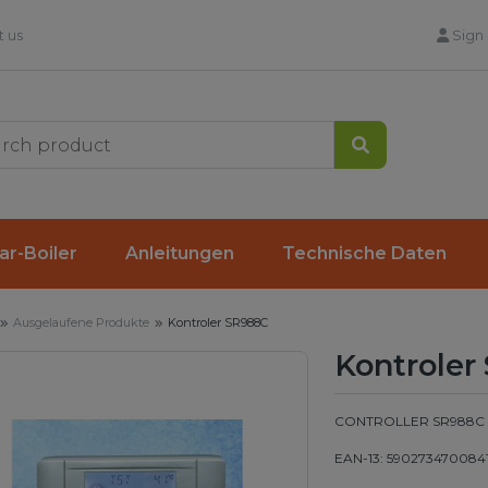
 us
Sign 
Search
ar-Boiler
Anleitungen
Technische Daten
Ausgelaufene Produkte
Kontroler SR988C
Kontroler
CONTROLLER SR988C
EAN-13: 590273470084