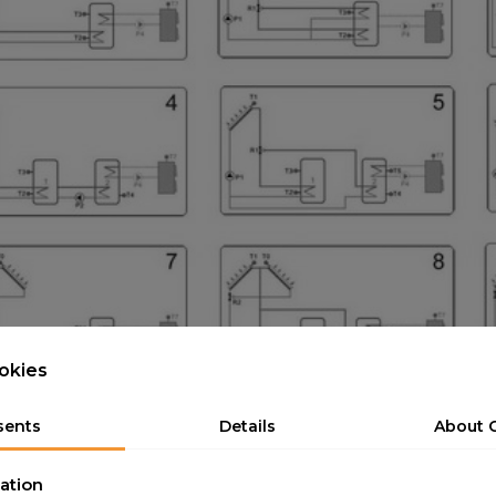
okies
sents
Details
About 
ation