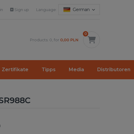
German
in
Sign up
Language:
0
Products: 0, for
0,00 PLN
Zertifikate
Tipps
Media
Distributoren
 SR988C
1