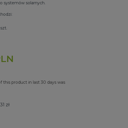
o systemów solarnych.
hodzi:
szt.
PLN
f this product in last 30 days was
31 zł