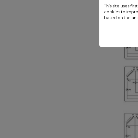
This site uses fi
cookies to impro
based on the ana