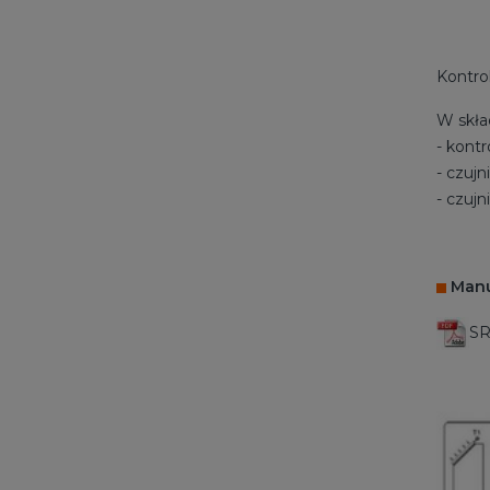
Kontro
W skła
- kont
- czujn
- czuj
Manu
SR