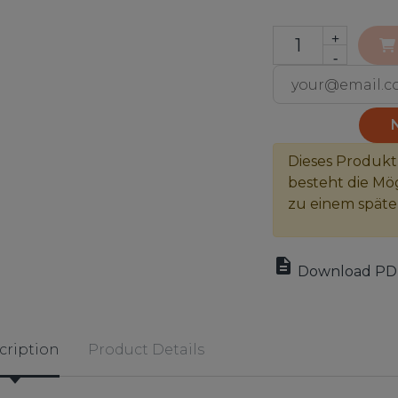
+
-
Dieses Produkt
besteht die Mög
zu einem spät

Download PD
cription
Product Details