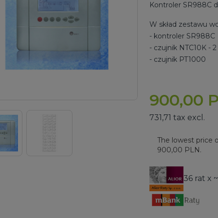
Kontroler SR988C d
W skład zestawu wc
- kontroler SR988C
- czujnik NTC10K - 2 
- czujnik PT1000
900,00 
731,71 tax excl.
The lowest price o
900,00 PLN.
36 rat x ~