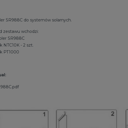
ler SR988C do systemów solarnych.
d zestawu wchodzi:
roler SR988C
ik NTC10K - 2 szt.
nik PT1000
al:
988C.pdf