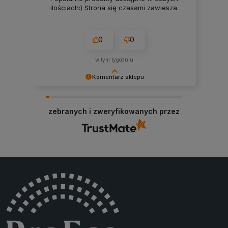
ilościach:) Strona się czasami zawiesza.
0
0
w tym tygodniu
Komentarz sklepu
Bardzo dziękujemy za pozytywną opinię!
Cieszymy się, że nasze produkty spełniły Twoje
zebranych i zweryfikowanych przez
oczekiwania. Zapraszamy ponownie!