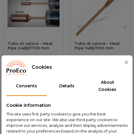
Tubo di calore - Heat
Tubo di calore - Heat
Pipe 24(8)/1700 mm
Pipe 14(8)/900 mm
Add to cart
44,00 PLN
Add to cart
36,00 PLN
Cookies
About
Consents
Details
Cookies
Cookie information
This site uses first party cookies to give you the best
experience on our site. We also use third party cookies to
improve our services, analyze and then display advertisements
related to your preferences based on the analysis of your