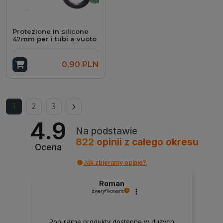
Protezione in silicone
47mm per i tubi a vuoto
Add to cart
0,90 PLN
Next
1
2
3
4.9
Na podstawie
822
opinii
z całego okresu
Ocena
Jak zbieramy opinie?
Roman
zweryfikowano
Popularne produkty dostępne w dużych