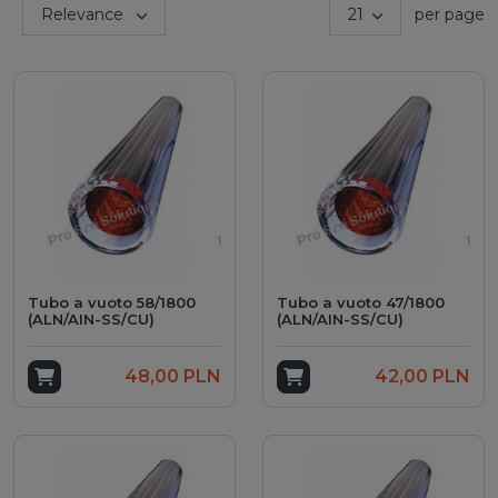
Sort by:
Relevance
21
per page
ch
Tubo a vuoto 58/1800
Tubo a vuoto 47/1800
(ALN/AIN-SS/CU)
(ALN/AIN-SS/CU)
Add to cart
48,00 PLN
Add to cart
42,00 PLN