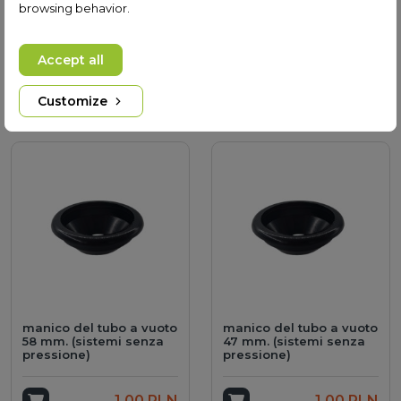
browsing behavior.
manico del tubo di
Supporto per tubo a
calore 58 mm. (per i
vuoto da 47 mm
collettori)
Accept all
Add to cart
3,50 PLN
Add to cart
3,50 PLN
Customize
manico del tubo a vuoto
manico del tubo a vuoto
58 mm. (sistemi senza
47 mm. (sistemi senza
pressione)
pressione)
Add to cart
1,00 PLN
Add to cart
1,00 PLN