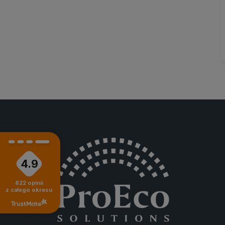
4.9
822
opinii
z całego okresu