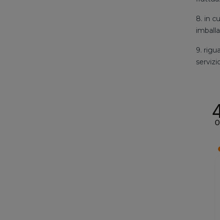
8. in c
imballa
9. rigu
servizi
O