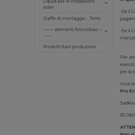
Liquidi per le installazioni
solari
-Se il 
Staffe di montaggio - Tetto
pagamen
------- elementi fotovoltaici --
-Se il 
------
merce),
Prodotti fuori produzione
Per ann
esercit
per la 
Invia la
Pro Ec
Sadków
55-080
ATTEN
Non vi 