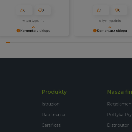
0
0
1
0
w tym tygodniu
w tym tygodniu
Komentarz sklepu
Komentarz sklepu
Bardzo dziękujemy za pozytywną
Dziękujemy za wybór naszego
opinię! Cieszymy się, że nasze
produktu i pozytywną opinię.
produkty spełniły Twoje
Zapraszamy na kolejne zakup
oczekiwania. Zapraszamy
naszym sklepie! W razie potrz
ponownie!
nasz zespół pomoże w
odpowiednim wyborze. Serde
pozdrawiamy!
Produkty
Nasza fi
Istruzioni
Regolamen
Dati tecnici
Polityka Pr
Certificati
Distributori