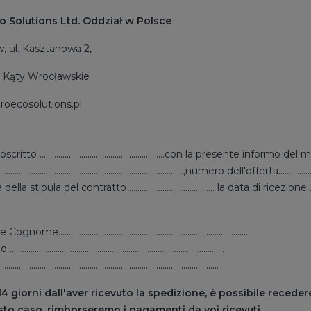
o Solutions Ltd. Oddział w Polsce
, ul. Kasztanowa 2,
 Kąty Wrocławskie
roecosolutions.pl
scritto ............................................................con la presente
....................................................................................,numero dell'offerta........................
a stipula del contratto ......................................... la data di ricezione .......................
me...........................................................................................
...................................................................................................
...................................................................................................
14 giorni dall'aver ricevuto la spedizione, è possibile receder
sto caso, rimborseremo i pagamenti da voi ricevuti .