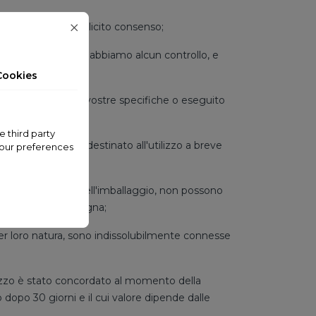
o con il vostro esplicito consenso;
anziario, su cui non abbiamo alcun controllo, e
Cookies
rodotto secondo le vostre specifiche o eseguito
e third party
eteriorando o è destinato all'utilizzo a breve
your preferences
e, dopo l'apertura dell'imballaggio, non possono
aperto dopo la consegna;
per loro natura, sono indissolubilmente connesse
prezzo è stato concordato al momento della
dopo 30 giorni e il cui valore dipende dalle