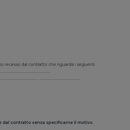
 informo del mio recesso dal contratto che riguarda i seguenti
.................................................
..................... ...............................................
e dal contratto senza specificarne il motivo.