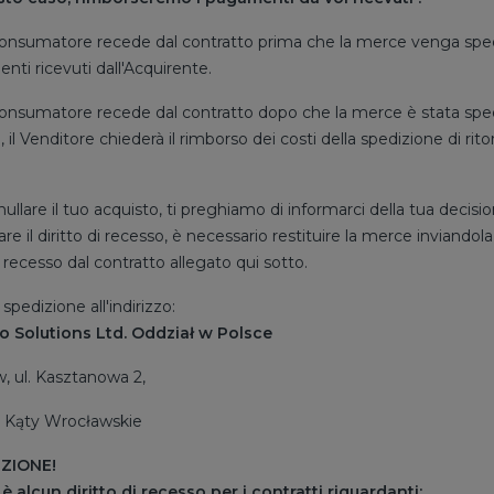
Consumatore recede dal contratto prima che la merce venga spedita 
ti ricevuti dall'Acquirente.
Consumatore recede dal contratto dopo che la merce è stata spedita
 il Venditore chiederà il rimborso dei costi della spedizione di rito
ullare il tuo acquisto, ti preghiamo di informarci della tua decisi
are il diritto di recesso, è necessario restituire la merce inviandol
il recesso dal contratto allegato qui sotto.
 spedizione all'indirizzo:
o Solutions Ltd. Oddział w Polsce
, ul. Kasztanowa 2,
 Kąty Wrocławskie
ZIONE!
è alcun diritto di recesso per i contratti riguardanti: