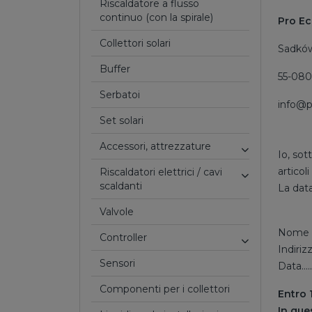
Riscaldatore a flusso
continuo (con la spirale)
Pro Ec
Collettori solari
Sadków
Buffer
55-080
Serbatoi
info@p
Set solari
Accessori, attrezzature
Io, sotto
articoli ....
Riscaldatori elettrici / cavi
scaldanti
La data dell
valvole
Nome e Cogno
Controller
Indirizzo ....
Sensori
Data...........
Componenti per i collettori
Entro 
In que