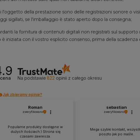
ui l'oggetto della prestazione sono delle registrazioni sonore o vi
ggi sigillati, se l'imballaggio è stato aperto dopo la consegna;
ardanti la fornitura di contenuti digitali non registrati sul suppo
o è iniziata con il vostro esplicito consenso, prima della scadenza
4.9
cena
Na podstawie
822
opinii
z całego okresu
Jak zbieramy opinie?
Roman
sebastian
zweryfikowano
zweryfikowano
Popularne produkty dostępne w
Mega szybki kontakt, wszyst
dużych ilościach:) Strona się
poszło jak po maśle.
czasami zawiesza.