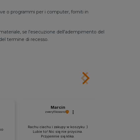
sive o programmi per i computer, forniti in
rto materiale, se l'esecuzione dell'adempimento del
 del termine di recesso.
Marcin
An
zweryfikowano
zweryfik
Cała konkurencj
Rachu ciachu i zakupy w koszyku :)
ko
przykład z ich w
Lubie to! Nic się nie przycina.
obsługi klie
Przyjemnie się klika.
zabezpieczenie, su