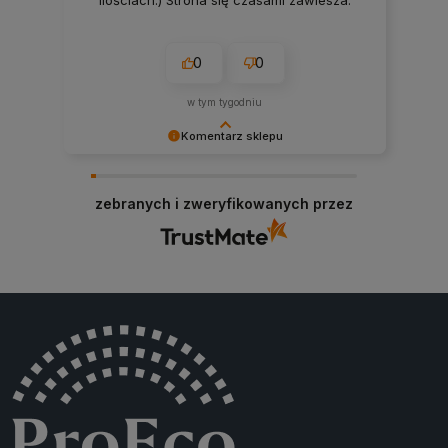
ilościach:) Strona się czasami zawiesza.
0
0
w tym tygodniu
Komentarz sklepu
Bardzo dziękujemy za pozytywną opinię!
Cieszymy się, że nasze produkty spełniły Twoje
zebranych i zweryfikowanych przez
oczekiwania. Zapraszamy ponownie!