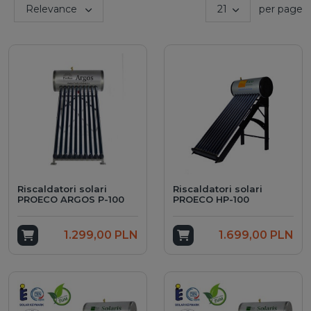
Sort by:
Relevance
21
per page
ch
Riscaldatori solari
Riscaldatori solari
PROECO ARGOS P-100
PROECO HP-100
Add to cart
1.299,00 PLN
Add to cart
1.699,00 PLN