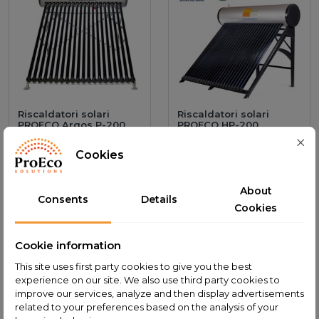
Riscaldatori solari
Riscaldatori solari
PROECO Argos P-200
PROECO HP-200
Cookies
Add to cart
2.149,00 PLN
Add to cart
2.999,00 PLN
About
Consents
Details
Cookies
Cookie information
This site uses first party cookies to give you the best
experience on our site. We also use third party cookies to
improve our services, analyze and then display advertisements
related to your preferences based on the analysis of your