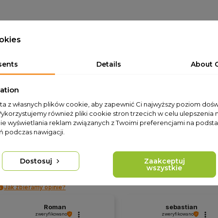
is
Detaily produktu
okies
sents
Details
About 
liníkového profilu:
stříbrná
ation
310cm
sta z własnych plików cookie, aby zapewnić Ci najwyższy poziom doś
Wykorzystujemy również pliki cookie stron trzecich w celu ulepszenia 
nie wyświetlania reklam związanych z Twoimi preferencjami na podsta
 podczas nawigacji.
4.9
Dostosuj
Zaakceptuj
cena
Na podstawie
821
opinii
z całego okresu
wszystkie
Jak zbieramy opinie?
Roman
sebastian
zweryfikowano
zweryfikowano