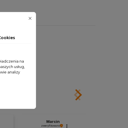
Cookies
wiadczenia na
naszych usług,
wie analizy
Marcin
An
zweryfikowano
zweryfik