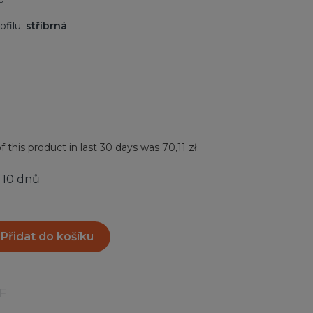
ofilu:
stříbrná
f this product in last 30 days was 70,11 zł.
 10 dnů
Přidat do košíku
F