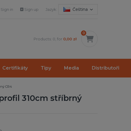
Čeština
Sign in
Sign up
Jazyk:
0
Products: 0, for
0,00 zł
Certifikáty
Tipy
Media
Distributoři
brný CR4
profil 310cm stříbrný
0