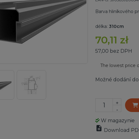
Barva hliníkového pr
délka:
310cm
70,11 zł
57,00 bez DPH
The lowest price o
Možné dodání do
+
-
W magazynie

Download PD