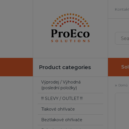
Kontakt
Product categories
Sol
Výprodej / Výhodná
Domů
(poslední položky)
!!! SLEVY / OUTLET !!!
Tlakové ohřívače
Beztlakové ohřívače