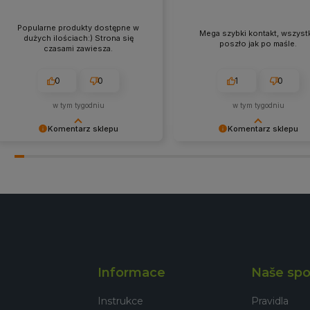
Popularne produkty dostępne w
Mega szybki kontakt, wszyst
dużych ilościach:) Strona się
poszło jak po maśle.
czasami zawiesza.
0
0
1
0
w tym tygodniu
w tym tygodniu
Komentarz sklepu
Komentarz sklepu
Bardzo dziękujemy za pozytywną
Dziękujemy za wybór naszego
opinię! Cieszymy się, że nasze
produktu i pozytywną opinię.
produkty spełniły Twoje
Zapraszamy na kolejne zakup
oczekiwania. Zapraszamy
naszym sklepie! W razie potrz
ponownie!
nasz zespół pomoże w
odpowiednim wyborze. Serde
pozdrawiamy!
Informace
Naše spo
Instrukce
Pravidla