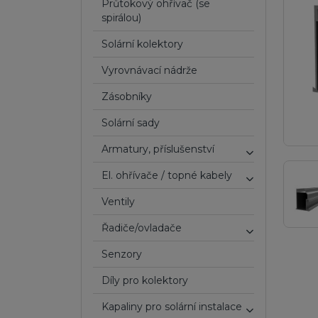
Průtokový ohřívač (se
spirálou)
Solární kolektory
Vyrovnávací nádrže
Zásobníky
Solární sady
Armatury, příslušenství
El. ohřívače / topné kabely
ventily
Řadiče/ovladače
Senzory
Díly pro kolektory
Kapaliny pro solární instalace