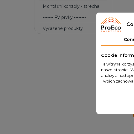
Montážní konzoly - střecha
------- FV prvky --------
Pop
Co
Vyřazené produkty
Con
Barva h
Cookie inform
délka:
Ta witryna korzy
naszej stronie . 
analizy a nastep
Twoich zachowań
O