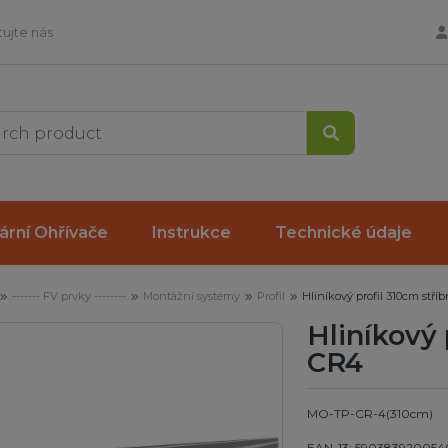
ujte nás
Vyhledávání
ární Ohřívače
Instrukce
Technické údaje
------- FV prvky --------
Montážní systémy
Profil
Hliníkový profil 310cm stří
Hliníkový 
CR4
MO-TP-CR-4(310cm)
EAN-13: 590383920054