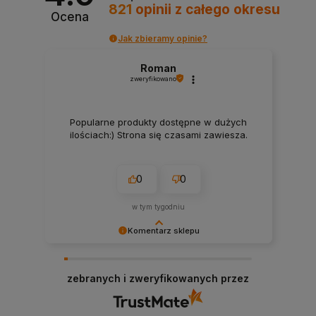
821
opinii
z całego okresu
Ocena
Jak zbieramy opinie?
Roman
zweryfikowano
Popularne produkty dostępne w dużych
ilościach:) Strona się czasami zawiesza.
0
0
w tym tygodniu
Komentarz sklepu
Bardzo dziękujemy za pozytywną opinię!
Cieszymy się, że nasze produkty spełniły Twoje
zebranych i zweryfikowanych przez
oczekiwania. Zapraszamy ponownie!