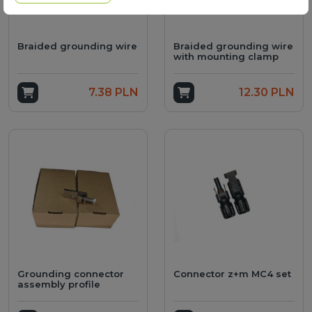
Braided grounding wire
Braided grounding wire
with mounting clamp
Add to cart
7.38 PLN
Add to cart
12.30 PLN
Grounding connector
Connector z+m MC4 set
assembly profile