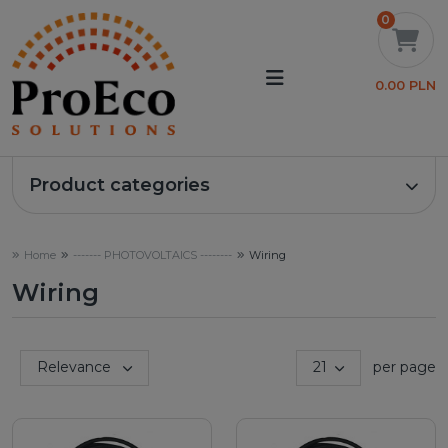
0
0.00 PLN
Product categories
Home
------- PHOTOVOLTAICS --------
Wiring
Wiring
Sort by:
Relevance
21
per page