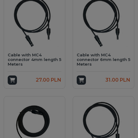
ch
Cable with MC4
Cable with MC4
connector 4mm length 5
connector 6mm length 5
Meters
Meters
Add to cart
27.00 PLN
Add to cart
31.00 PLN