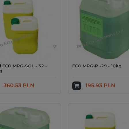
d ECO MPG-SOL - 32 -
ECO MPG-P -29 - 10kg
g
360.53 PLN
195.93 PLN
dd to cart
Add to cart