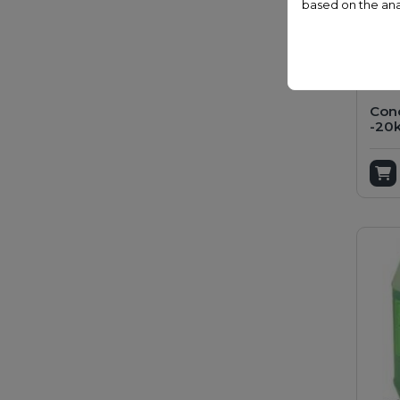
based on the ana
Con
-20
A