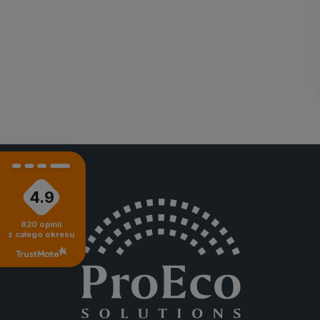
4.9
820
opinii
z całego okresu