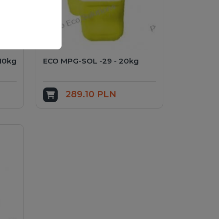
10kg
ECO MPG-SOL -29 - 20kg
289.10 PLN
Add to cart