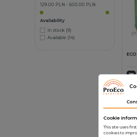
129.00 PLN - 600.00 PLN
Availability
In stock (9)
Available (14)
ECO
A
Co
Con
Cookie inform
This site uses fi
cookies to impro