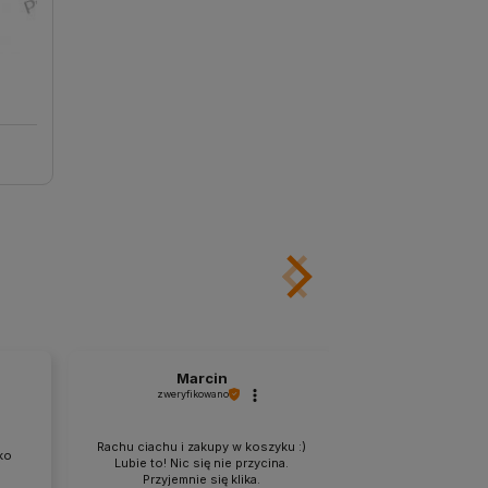
Marcin
An
zweryfikowano
zweryfik
Cała konkurencj
Rachu ciachu i zakupy w koszyku :)
ko
przykład z ich w
Lubie to! Nic się nie przycina.
obsługi klie
Przyjemnie się klika.
zabezpieczenie, su