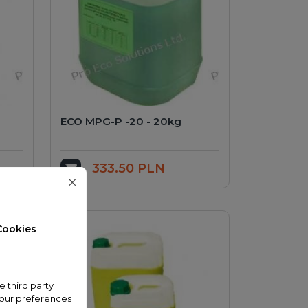
ECO MPG-P -20 - 20kg
333.50 PLN
Add to cart
Cookies
e third party
your preferences