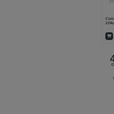
Con
20k
A
O