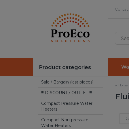
Contact
Product categories
Wa
Sale / Bargain (last pieces)
Home
!!! DISCOUNT / OUTLET !!!
Flu
Compact Pressure Water
Heaters
Sort by
R
Compact Non-pressure
Water Heaters