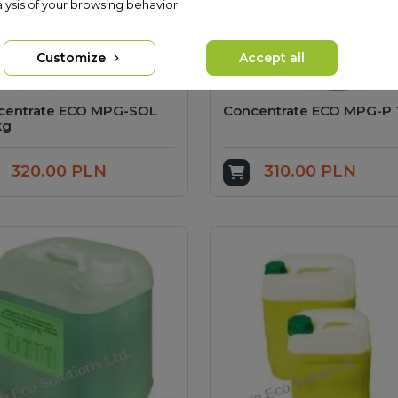
lysis of your browsing behavior.
Customize
Accept all
centrate ECO MPG-SOL
Concentrate ECO MPG-P 
kg
320.00 PLN
310.00 PLN
dd to cart
Add to cart