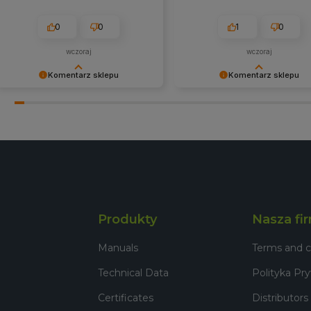
0
0
1
0
wczoraj
wczoraj
Komentarz sklepu
Komentarz sklepu
Bardzo dziękujemy za pozytywną
Dziękujemy za wybór naszego
opinię! Cieszymy się, że nasze
produktu i pozytywną opinię.
produkty spełniły Twoje
Zapraszamy na kolejne zakup
oczekiwania. Zapraszamy
naszym sklepie! W razie potrz
ponownie!
nasz zespół pomoże w
odpowiednim wyborze. Serde
pozdrawiamy!
Produkty
Nasza fi
Manuals
Terms and c
Technical Data
Polityka Pr
Certificates
Distributors