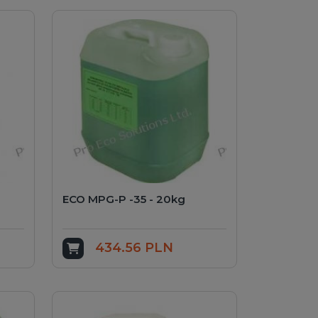
ECO MPG-P -35 - 20kg
434.56 PLN
Add to cart