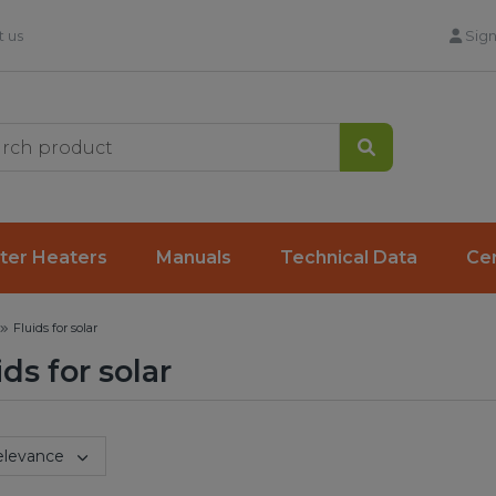
 us
Sign
Search
ter Heaters
Manuals
Technical Data
Cer
Fluids for solar
ids for solar
:
elevance