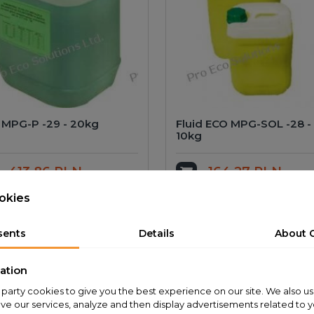
 MPG-P -29 - 20kg
Fluid ECO MPG-SOL -28 -
10kg
413.86 PLN
164.27 PLN
dd to cart
Add to cart
okies
sents
Details
About 
ation
rst party cookies to give you the best experience on our site. We also us
ve our services, analyze and then display advertisements related to 