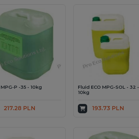
MPG-P -35 - 10kg
Fluid ECO MPG-SOL - 32 -
10kg
217.28 PLN
193.73 PLN
dd to cart
Add to cart