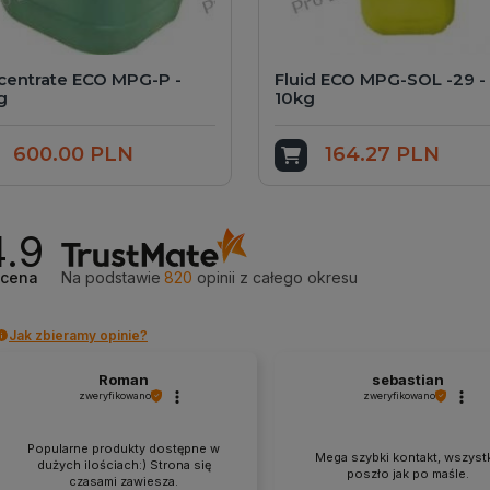
centrate ECO MPG-P -
Fluid ECO MPG-SOL -29 -
g
10kg
600.00 PLN
164.27 PLN
dd to cart
Add to cart
4.9
cena
Na podstawie
820
opinii
z całego okresu
Jak zbieramy opinie?
Roman
sebastian
zweryfikowano
zweryfikowano
Popularne produkty dostępne w
Mega szybki kontakt, wszyst
dużych ilościach:) Strona się
poszło jak po maśle.
czasami zawiesza.