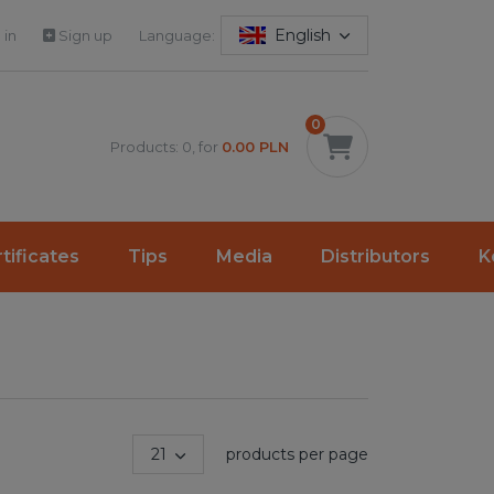
English
 in
Sign up
Language:
0
Products: 0, for
0.00 PLN
tificates
Tips
Media
Distributors
K
21
products per page