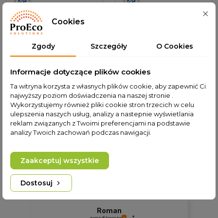
Cookies
Zgody
Szczegóły
O Cookies
Informacje dotyczące plików cookies
Kolektor podgrzewacz
Kolektor podgrzewacz
Ta witryna korzysta z własnych plików cookie, aby zapewnić Ci
PROECO SOLARIS X-270
PROECO SOLARIS X-330
najwyższy poziom doświadczenia na naszej stronie .
Wykorzystujemy również pliki cookie stron trzecich w celu
ulepszenia naszych usług, analizy a nastepnie wyświetlania
Dodaj do koszyka
3 444,00 PLN
Dodaj do koszyka
3 936,00 PLN
reklam związanych z Twoimi preferencjami na podstawie
analizy Twoich zachowań podczas nawigacji.
4.9
Na podstawie
Zaakceptuj wszystkie
821
opinii
z całego okresu
Ocena
Dostosuj
Jak zbieramy opinie?
Roman
zweryfikowano