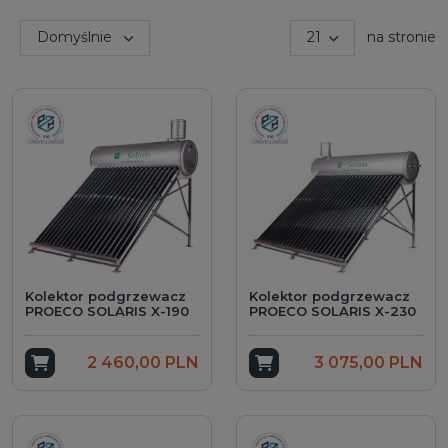
Sortuj wg:
Domyślnie
21
na stronie
aj
Kolektor podgrzewacz
Kolektor podgrzewacz
PROECO SOLARIS X-190
PROECO SOLARIS X-230
Dodaj do koszyka
2 460,00 PLN
Dodaj do koszyka
3 075,00 PLN