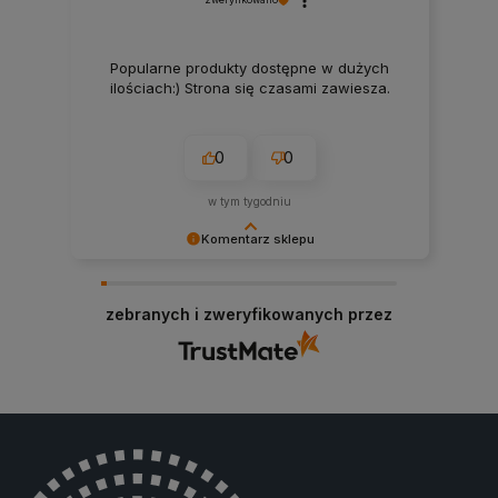
Popularne produkty dostępne w dużych
ilościach:) Strona się czasami zawiesza.
0
0
w tym tygodniu
Komentarz sklepu
Bardzo dziękujemy za pozytywną opinię!
Cieszymy się, że nasze produkty spełniły Twoje
zebranych i zweryfikowanych przez
oczekiwania. Zapraszamy ponownie!