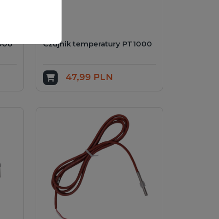
1000
Czujnik temperatury PT1000
47,99 PLN
Dodaj do koszyka