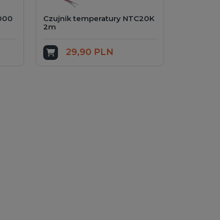
1000
Czujnik temperatury NTC20K
2m
29,90 PLN
Dodaj do koszyka