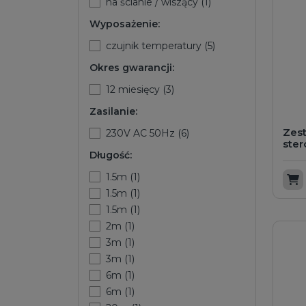
na ścianie / wiszący (1)
Wyposażenie:
czujnik temperatury (5)
Okres gwarancji:
12 miesięcy (3)
Zasilanie:
Zes
230V AC 50Hz (6)
ste
Długość:
1.5m (1)
D
1.5m (1)
1.5m (1)
2m (1)
3m (1)
3m (1)
6m (1)
6m (1)