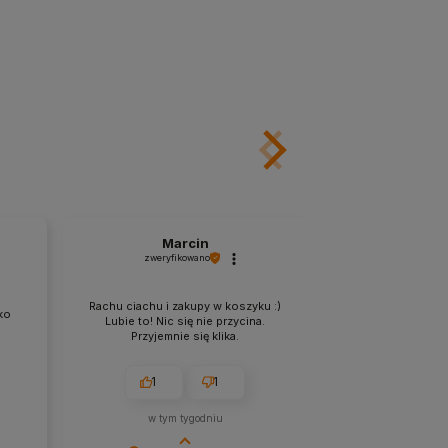
Marcin
An
zweryfikowano
zweryfik
Cała konkurencj
Rachu ciachu i zakupy w koszyku :)
ko
przykład z ich w
Lubie to! Nic się nie przycina.
obsługi klie
Przyjemnie się klika.
zabezpieczenie, su
1
1
1
w tym tygodniu
w tym m