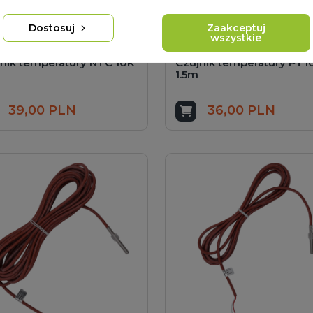
Dostosuj
Zaakceptuj
wszystkie
nik temperatury NTC 10K
Czujnik temperatury PT
M
1.5m
39,00 PLN
36,00 PLN
odaj do koszyka
Dodaj do koszyka