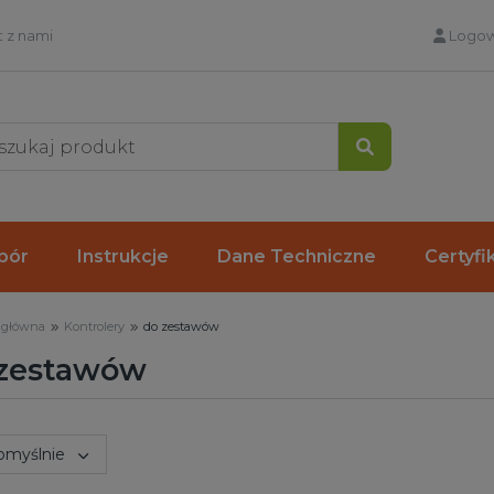
 z nami
Logow
Szukaj
bór
Instrukcje
Dane Techniczne
Certyfi
 główna
Kontrolery
do zestawów
 zestawów
wg:
omyślnie