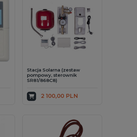
Stacja Solarna (zestaw
pompowy, sterownik
SR81/868C8)
2 100,00 PLN
Dodaj do koszyka