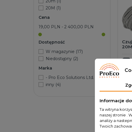
20m (1)
20M (1)
Cena
19,00 PLN - 2 400,00 PLN
Czuj
Dostępność
20M
W magazynie (17)
Niedostępny (2)
D
Marka
Co
- Pro Eco Solutions Ltd. (15)
inny (4)
Zg
Informacje do
Ta witryna korzy
naszej stronie . 
analizy a nastep
Twoich zachowań