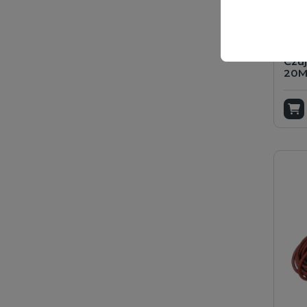
Czuj
20
D