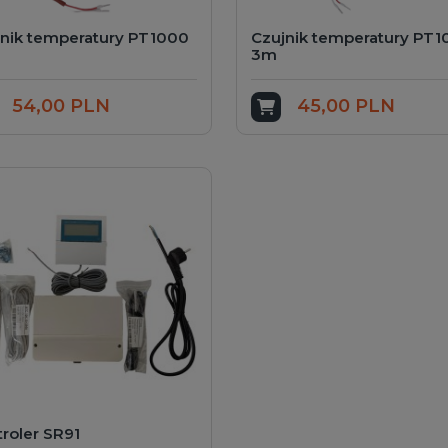
jnik temperatury PT1000
Czujnik temperatury PT
3m
54,00 PLN
45,00 PLN
odaj do koszyka
Dodaj do koszyka
roler SR91