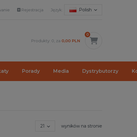
Polish
anie
Rejestracja
Język:
0
Produkty: 0, za
0,00 PLN
katy
Porady
Media
Dystrybutorzy
K
21
wyników na stronie