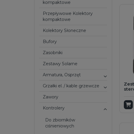
kompaktowe
Przepływowe Kolektory
kompaktowe
Kolektory Słoneczne
Bufory
Zasobniki
Zestawy Solarne
Armatura, Osprzęt
Zes
Grzałki el. / kable grzewcze
ste
Zawory
D
Kontrolery
do zbiorników
ciśnieniowych