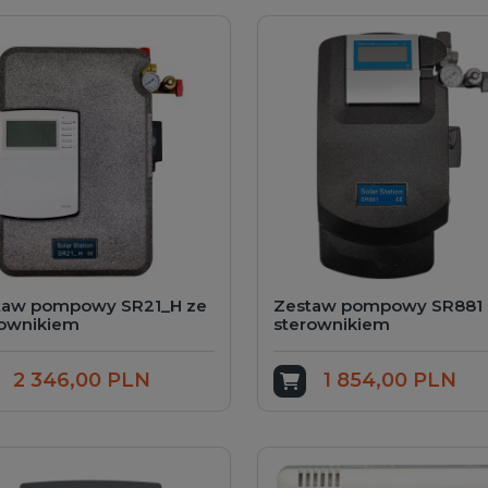
taw pompowy SR21_H ze
Zestaw pompowy SR881 
rownikiem
sterownikiem
2 346,00 PLN
1 854,00 PLN
odaj do koszyka
Dodaj do koszyka