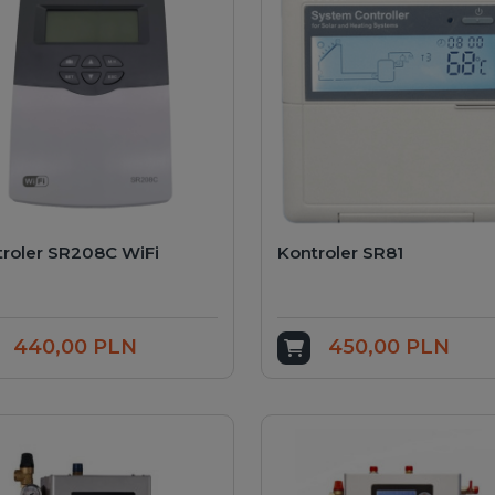
roler SR208C WiFi
Kontroler SR81
440,00 PLN
450,00 PLN
odaj do koszyka
Dodaj do koszyka