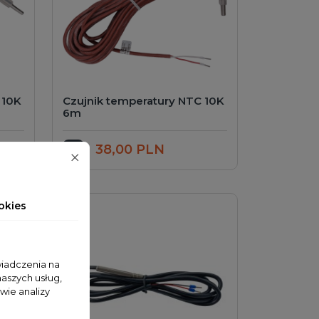
 10K
Czujnik temperatury NTC 10K
6m
38,00 PLN
Dodaj do koszyka
okies
wiadczenia na
naszych usług,
wie analizy