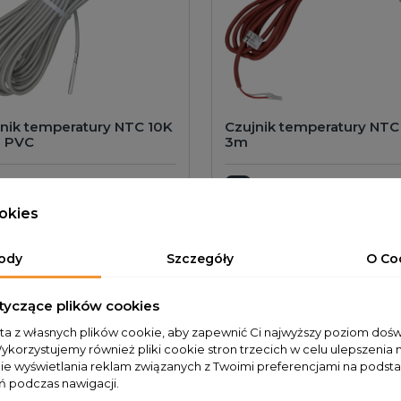
nik temperatury NTC 10K
Czujnik temperatury NTC
 PVC
3m
25,00 PLN
31,00 PLN
odaj do koszyka
Dodaj do koszyka
okies
ody
Szczegóły
O Co
tyczące plików cookies
sta z własnych plików cookie, aby zapewnić Ci najwyższy poziom doś
Wykorzystujemy również pliki cookie stron trzecich w celu ulepszenia 
nie wyświetlania reklam związanych z Twoimi preferencjami na podsta
 podczas nawigacji.