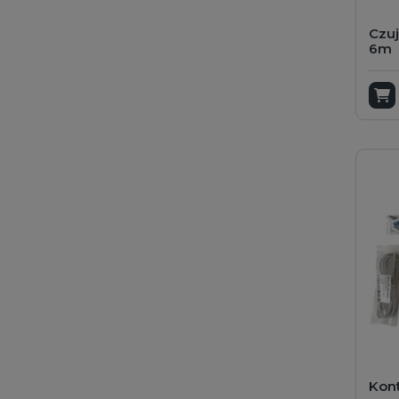
Czu
6m
D
Kont