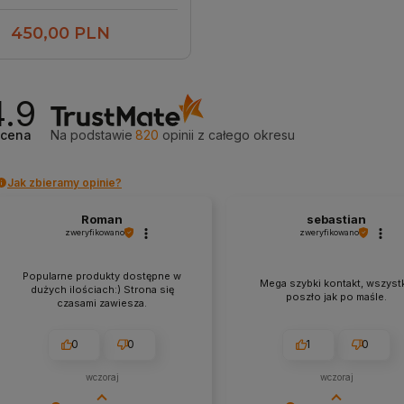
450,00 PLN
odaj do koszyka
4.9
cena
Na podstawie
820
opinii
z całego okresu
Jak zbieramy opinie?
Roman
sebastian
zweryfikowano
zweryfikowano
Popularne produkty dostępne w
Mega szybki kontakt, wszyst
dużych ilościach:) Strona się
poszło jak po maśle.
czasami zawiesza.
0
0
1
0
wczoraj
wczoraj