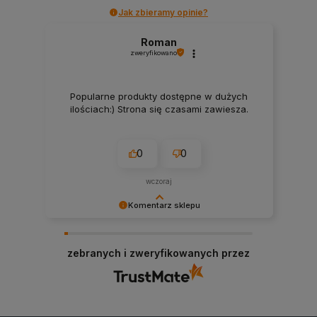
Jak zbieramy opinie?
Roman
zweryfikowano
Popularne produkty dostępne w dużych
ilościach:) Strona się czasami zawiesza.
0
0
wczoraj
Komentarz sklepu
Bardzo dziękujemy za pozytywną opinię!
Cieszymy się, że nasze produkty spełniły Twoje
zebranych i zweryfikowanych przez
oczekiwania. Zapraszamy ponownie!