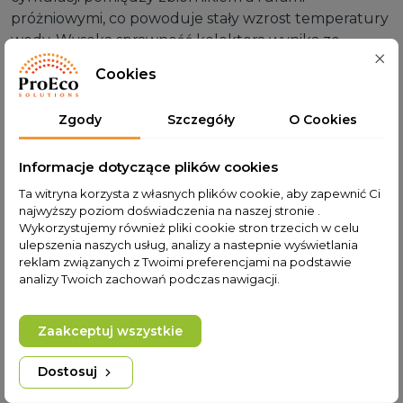
próżniowymi, co powoduje stały wzrost temperatury
wody. Wysoka sprawność kolektora wynika ze
zdolności do absorbowania rozproszonego
Cookies
promieniowania słonecznego (np. w pochmurne dni)
oraz maksymalnego ograniczenia strat ciepła.
Zgody
Szczegóły
O Cookies
Kolektor doskonale radzi sobie również zimą.
Uzyskuje energię nie tylko z bezpośrednio
Informacje dotyczące plików cookies
padających promieni słonecznych ale również ze
światła odbitego od śniegu.
Ta witryna korzysta z własnych plików cookie, aby zapewnić Ci
najwyższy poziom doświadczenia na naszej stronie .
Zamontowany mały zbiornik wyrównawczy służy do
Wykorzystujemy również pliki cookie stron trzecich w celu
ulepszenia naszych usług, analizy a nastepnie wyświetlania
automatycznego uzupełniania wody w zbiorniku
reklam związanych z Twoimi preferencjami na podstawie
bezpośrednio z sieci wodociągowej. Systemy z serii
analizy Twoich zachowań podczas nawigacji.
JNHX mają wewnątrz zbiornika zamontowaną
miedzianą wężownicę i można je bezpośrednio
Zaakceptuj wszystkie
podłączyć pod sieć wodociągową. W tym wypadku
woda w zbiorniku nie jest używana, służy tylko jako
Dostosuj
bufor ciepła dla przepływającej pod ciśnieniem wody
w wężownicy. Zaletą takiego rozwiązania jest