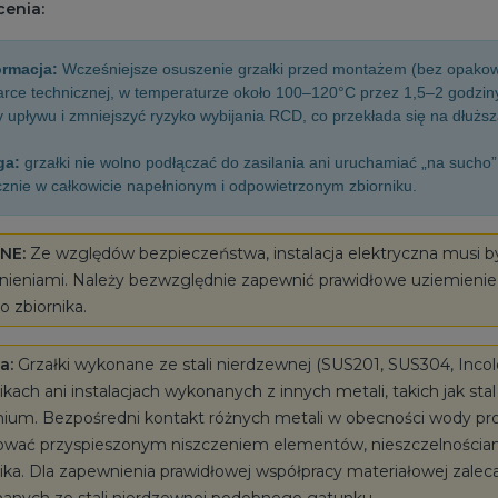
cenia:
formacja:
Wcześniejsze osuszenie grzałki przed montażem (bez opakowa
rce technicznej, w temperaturze około 100–120°C przez 1,5–2 godziny 
 upływu i zmniejszyć ryzyko wybijania RCD, co przekłada się na dłuż
ga:
grzałki nie wolno podłączać do zasilania ani uruchamiać „na sucho
znie w całkowicie napełnionym i odpowietrzonym zbiorniku.
ŻNE:
Ze względów bezpieczeństwa, instalacja elektryczna musi 
nieniami. Należy bezwzględnie zapewnić prawidłowe uziemieni
o zbiornika.
a:
Grzałki wykonane ze stali nierdzewnej (SUS201, SUS304, Inc
ikach ani instalacjach wykonanych z innych metali, takich jak st
nium. Bezpośredni kontakt różnych metali w obecności wody pro
ować przyspieszonym niszczeniem elementów, nieszczelnościami o
ika. Dla zapewnienia prawidłowej współpracy materiałowej zalec