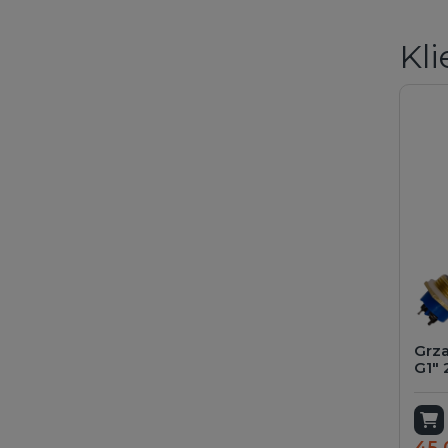
Kli
Grz
G1" 
D
45,