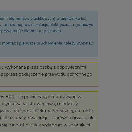
ń i elementów plastikowych) w piekarniku lub
- może poprawić izolację elektryczną, ograniczyć
szą żywotność elementu grzejnego.
”; montaż i pierwsze uruchomienie należy wykonać
być wykonana przez osobę z odpowiednimi
e poprzez podłączenie przewodu ochronnego
oloy 800) nie powinny być montowane w
al ocynkowana, stal węglowa, miedź czy
wadzi do korozji elektrochemicznej, co może
raz utratą gwarancji — zarówno grzałki, jak i
a się montaż grzałek wyłącznie w zbiornikach