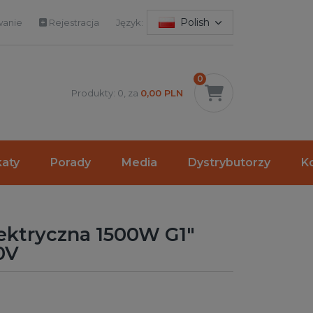
Polish
anie
Rejestracja
Język:
0
Produkty: 0, za
0,00 PLN
katy
Porady
Media
Dystrybutorzy
K
lektryczna 1500W G1"
0V