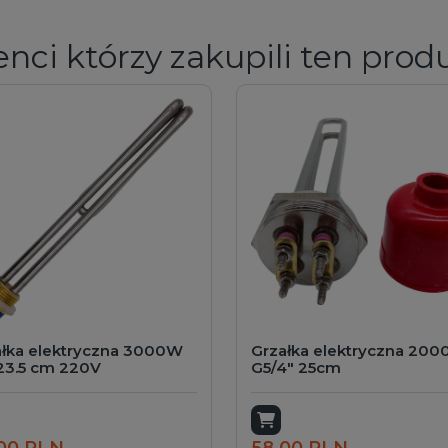
enci którzy zakupili ten prod
ałka elektryczna 3000W
Grzałka elektryczna 20
23.5 cm 220V
G5/4" 25cm
odaj do koszyka
Dodaj do koszyka
00 PLN
58,00 PLN