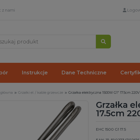
 z nami
Logow
Szukaj
bór
Instrukcje
Dane Techniczne
Certyfi
 główna
Grzałki el. / kable grzewcze
Grzałka elektryczna 1500W G1" 17.5cm 220V
Grzałka e
17.5cm 22
EHC 1500 G1 17.5
EAN-13: 5902734702616