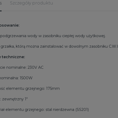
s
Szczegóły produktu
osowanie:
 podgrzewania wody w zasobniku ciepłej wody użytkowej.
grzałka, którą można zainstalować w dowolnym zasobniku C.W.U. 
 techniczne:
ęcie nominalne: 230V AC
nominalna: 1500W
ość elementu grzejnego: 175mm
: zewnętrzny 1"
riał elementu grzejnego: stal nierdzewna (SS201)