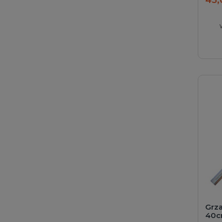
Grza
40c