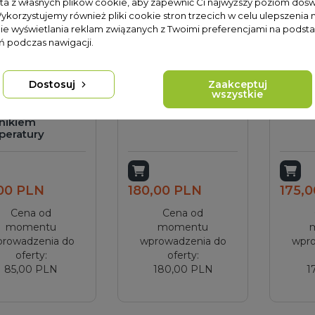
sta z własnych plików cookie, aby zapewnić Ci najwyższy poziom doś
Wykorzystujemy również pliki cookie stron trzecich w celu ulepszenia 
nie wyświetlania reklam związanych z Twoimi preferencjami na podsta
 podczas nawigacji.
Dostosuj
Zaakceptuj
wszystkie
mostat
Kontroler TK-7Y
Kontr
nętrzny z
nikiem
peratury
odaj do koszyka
Dodaj do koszyka
Dod
00 PLN
180,00 PLN
175,
Cena od
Cena od
momentu
momentu
rowadzenia do
wprowadzenia do
wpro
oferty:
oferty:
85,00 PLN
180,00 PLN
1