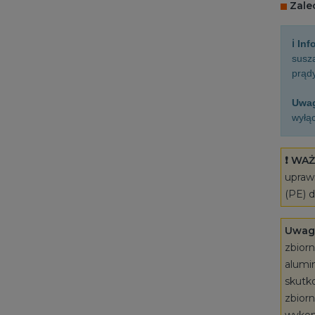
Zale
ℹ️ In
susza
prądy
Uwa
wyłąc
❗️ WA
upraw
(PE) d
Uwag
zbiorn
alumi
skutk
zbiorn