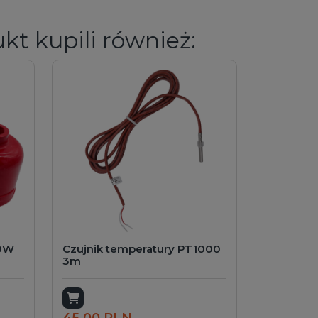
ukt kupili również:
00W
Czujnik temperatury PT1000
3m
Dodaj do koszyka
45,00 PLN