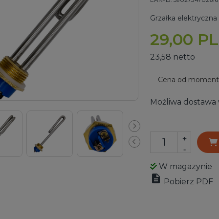
Grzałka elektryczn
29,00 P
23,58 netto
Cena od momentu
Możliwa dostawa 
+
-
W magazynie

Pobierz PDF