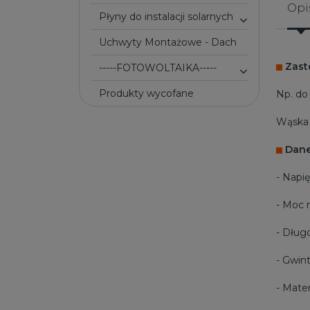
Opi
Płyny do instalacji solarnych
Uchwyty Montażowe - Dach
Zast
-----FOTOWOLTAIKA-----
Produkty wycofane
Np. do
Wąska 
Dane
- Napi
- Moc 
- Dług
- Gwint
- Mate