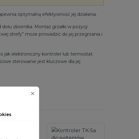
apewnia optymalną efektywność jej działania.
 dołu zbiornika. Montaż grzałki w pozycji
wej strefy” może prowadzić do jej przegrzania i
jak elektroniczny kontroler lub termostat.
ściwe sterowanie jest kluczowe dla jej
okies