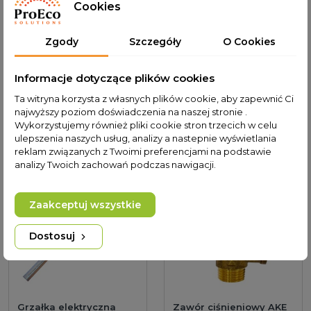
3 599,00 PLN
Cookies
Cena od momentu
wprowadzenia do
Cena od momentu
oferty:
wprowadzenia do
Zgody
Szczegóły
O Cookies
2 999,00 PLN
oferty: 3 599,00 PLN
Informacje dotyczące plików cookies
Ta witryna korzysta z własnych plików cookie, aby zapewnić Ci
najwyższy poziom doświadczenia na naszej stronie .
Klienci którzy zakupili ten
Wykorzystujemy również pliki cookie stron trzecich w celu
ulepszenia naszych usług, analizy a nastepnie wyświetlania
produkt kupili również:
reklam związanych z Twoimi preferencjami na podstawie
analizy Twoich zachowań podczas nawigacji.
Zaakceptuj wszystkie
Dostosuj
Grzałka elektryczna
Zawór ciśnieniowy AKE