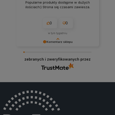
Popularne produkty dostępne w dużych
ilościach:) Strona się czasami zawiesza.
0
0
w tym tygodniu
Komentarz sklepu
Bardzo dziękujemy za pozytywną opinię!
Cieszymy się, że nasze produkty spełniły Twoje
zebranych i zweryfikowanych przez
oczekiwania. Zapraszamy ponownie!