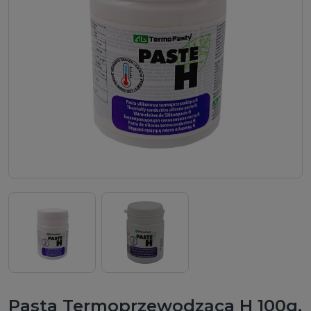
aj
Pasta Termoprzewodząca H 100g.