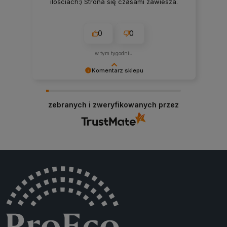
ilościach:) Strona się czasami zawiesza.
0
0
w tym tygodniu
Komentarz sklepu
Bardzo dziękujemy za pozytywną opinię!
Cieszymy się, że nasze produkty spełniły Twoje
zebranych i zweryfikowanych przez
oczekiwania. Zapraszamy ponownie!