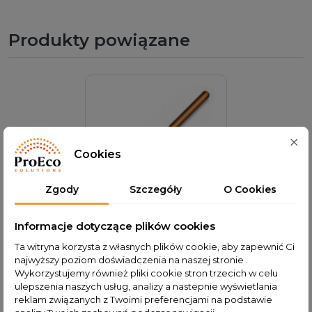
Produkty powiązane
Cookies
Zgody
Szczegóły
O Cookies
Rurka ciepła - Heat Pipe
Informacje dotyczące plików cookies
14(8)/1700 mm
Ta witryna korzysta z własnych plików cookie, aby zapewnić Ci
najwyższy poziom doświadczenia na naszej stronie .
Dodaj do koszyka
Wykorzystujemy również pliki cookie stron trzecich w celu
42,00 PLN
ulepszenia naszych usług, analizy a nastepnie wyświetlania
reklam związanych z Twoimi preferencjami na podstawie
Cena od momentu