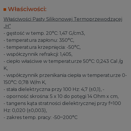
Właściwości:
Właściwości Pasty Silikonowej Termoprzewodzącej
„H”
- gęstość w temp. 20°C: 1,47 G/cm3,
- temperatura zapłonu: 350°C,
- temperatura krzepnięcia: -50°C,
- współczynnik refrakcji: 1,405,
- ciepło właściwe w temperaturze 50°C: 0,243 Cal /g
K,
- współczynnik przenikania ciepła w temperaturze 0-
150°C: 0,78 W/m K,
- stała dielektryczna przy 100 Hz: 4,7 (±0,1), -
- oporność skrośna: 5 x 10 do potęgi 14 Ohm x cm,
- tangens kąta stratności dielektrycznej przy f=100
Hz: 0,020 (±0,003),
- zakres temp. pracy: -50~200°C